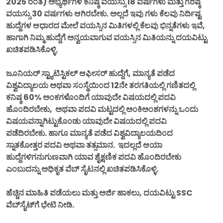
2025 ರಂತೆ) ಅಭ್ಯರ್ಥಿಗಳ ಕನಿಷ್ಠ ವಯಸ್ಸು 18 ವರ್ಷಗಳು ಮತ್ತು ಗರಿಷ್ಠ
ವಯಸ್ಸು 30 ವರ್ಷಗಳು ಆಗಿರಬೇಕು. ಅಲ್ಲದೆ ಇವು ಗಳು ಕೆಲವು ನಿರ್ದಿಷ್ಟ
ಹುದ್ದೆಗಳ ಆಧಾರದ ಮೇಲೆ ವಯಸ್ಸಿನ ಮಿತಿಗಳಲ್ಲಿ ಕೆಲವು ಭಿನ್ನತೆಗಳು ಇವೆ,
ಹಾಗಾಗಿ ನಿಮ್ಮ ಹುದ್ದೆಗೆ ಅನ್ವಯವಾಗುವ ವಯಸ್ಸಿನ ಮಿತಿಯನ್ನು ದಯವಿಟ್ಟು
ಖಚಿತಪಡಿಸಿಕೊಳ್ಳಿ.
ಜೂನಿಯರ್ ಸ್ಟ್ಯಾಟಿಸ್ಟಿಕಲ್ ಆಫೀಸರ್ ಹುದ್ದೆಗೆ, ಮಾನ್ಯತೆ ಪಡೆದ
ವಿಶ್ವವಿದ್ಯಾಲಯ ಅಥವಾ ಸಂಸ್ಥೆಯಿಂದ 12ನೇ ತರಗತಿಯಲ್ಲಿ ಗಣಿತದಲ್ಲಿ
ಕನಿಷ್ಠ 60% ಅಂಕಗಳೊಂದಿಗೆ ಯಾವುದೇ ವಿಷಯದಲ್ಲಿ ಪದವಿ
ಹೊಂದಿರಬೇಕು, ಅಥವಾ ಪದವಿ ಮಟ್ಟದಲ್ಲಿ ಅಂಕಿಅಂಶಗಳನ್ನು ಒಂದು
ವಿಷಯವನ್ನಾಗಿಟ್ಟುಕೊಂಡು ಯಾವುದೇ ವಿಷಯದಲ್ಲಿ ಪದವಿ
ಪಡೆದಿರಬೇಕು. ಹಾಗೂ ಮಾನ್ಯತೆ ಪಡೆದ ವಿಶ್ವವಿದ್ಯಾಲಯದಿಂದ
ಸ್ನಾತಕೋತ್ತರ ಪದವಿ ಅಥವಾ ತತ್ಸಮಾನ. ಇದಲ್ಲದೆ ಆಯಾ
ಹುದ್ದೆಗಳಿಗನುಗುಣವಾಗಿ ಯಾವ ಶೈಕ್ಷಣಿಕ ಪದವಿ ಹೊಂದಿರಬೇಕು
ಎಂಬುದನ್ನು ಅಧಿಕೃತ ವೆಬ್ ಸೈಟನಲ್ಲಿ ಖಚಿತಪಡಿಸಿಕೊಳ್ಳಿ.
ಹೆಚ್ಚಿನ ಮಾಹಿತಿ ಪಡೆಯಲು ಮತ್ತು ಅರ್ಜಿ ಹಾಕಲು, ದಯವಿಟ್ಟು SSC
ವೆಬ್‌ಸೈಟ್‌ಗೆ ಭೇಟಿ ನೀಡಿ.