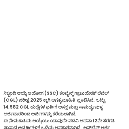
ಸಿಬ್ಬಂದಿ ಆಯ್ಕೆ ಆಯೋಗ (SSC) ಕಂಬೈನ್ಡ್ ಗ್ರಾಜುಯೇಟ್ ಲೆವೆಲ್
(CGL) ಪರೀಕ್ಷೆ 2025 ಕ್ಕಾಗಿ ಅಗತ್ಯ ಮಾಹಿತಿ ಪ್ರಕಟಿಸಿದೆ. ಒಟ್ಟು
14,582 CGL ಹುದ್ದೆಗಳ ಭರ್ತಿಗೆ ಆಸಕ್ತ ಮತ್ತು ಸಾಮರ್ಥ್ಯವುಳ್ಳ
ಅರ್ಜಿದಾರರಿಂದ ಅರ್ಜಿಗಳನ್ನು ಕರೆಯಲಾಗಿದೆ.
ಈ ನೇಮಕಾತಿಯ ಆಯ್ಕೆಯು ಯಾವುದೇ ಪದವಿ ಅಥವಾ 12ನೇ ತರಗತಿ
ಪಾಸಾದ ಅಭ್ಯರ್ಥಿಗಳಿಗೆ ಒಳ್ಳೆಯ ಅವಕಾಶವಾಗಿದೆ. ಆನ್‌ಲೈನ್ ಅರ್ಜಿ