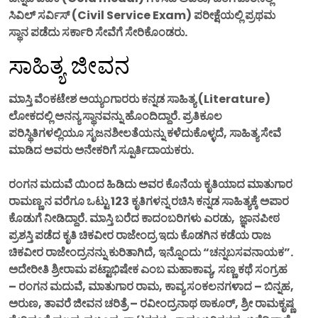
ಸಿವಿಲ್ ಸರ್ವಿಸ್ (Civil Service Exam) ಪರೀಕ್ಷೆಯಲ್ಲಿ ಪ್ರಥಮ
ಸ್ಥಾನ ಪಡೆದು ಸರ್ಕಾರಿ ಸೇವೆಗೆ ಸೇರಿಕೊಂಡರು.
ಸಾಹಿತ್ಯ ಜೀವನ
ಮಾಸ್ತಿ ವೆಂಕಟೇಶ ಅಯ್ಯಂಗಾರರು ಕನ್ನಡ ಸಾಹಿತ್ಯ (Literature)
ಲೋಕದಲ್ಲಿ ಅನನ್ಯ ಸ್ಥಾನವನ್ನು ಹೊಂದಿದ್ದಾರೆ. ಪ್ರತಿಕೂಲ
ಪರಿಸ್ಥಿತಿಗಳಲ್ಲಿಯೂ ಸೃಜನಶೀಲತೆಯನ್ನು ಕಳೆದುಕೊಳ್ಳದೆ, ಸಾಹಿತ್ಯ ಸೇವೆ
ಮಾಡಿದ ಅವರು ಅನೇಕರಿಗೆ ಸ್ಪೂರ್ತಿದಾಯಕರು.
ರಂಗನ ಮದುವೆ ಯಿಂದ ಹಿಡಿದು ಅವರ ಕೊನೆಯ ಕೃತಿಯಾದ ಮಾತುಗಾರ
ರಾಮಣ್ಣ ನ ವರೆಗೂ ಒಟ್ಟು 123 ಕೃತಿಗಳನ್ನ ರಚಿಸಿ ಕನ್ನಡ ಸಾಹಿತ್ಯಕ್ಕೆ ಅಪಾರ
ಕೊಡುಗೆ ನೀಡಿದ್ದಾರೆ. ಮಾಸ್ತಿ ಬರೆದ ಕಾದಂಬರಿಗಳು ಎರಡು, ಜ್ಞಾನಪೀಠ
ಪ್ರಶಸ್ತಿ ಪಡೆದ ಕೃತಿ ಚಿಕವೀರ ರಾಜೇಂದ್ರ ಇದು ಕೊಡಗಿನ ಕಡೆಯ ರಾಜ
ಚಿಕವೀರ ರಾಜೇಂದ್ರನನ್ನು ಕುರಿತಾಗಿದೆ, ಇನ್ನೊಂದು “ಚನ್ನಬಸವನಾಯಕ”.
ಅದೇರೀತಿ ಶ್ರೀರಾಮ ಪಟ್ಟಾಭಿಷೇಕ ಎಂಬ ಮಹಾಕಾವ್ಯ, ಸಣ್ಣ ಕಥೆ ಸಂಗ್ರಹ
– ರಂಗನ ಮದುವೆ, ಮಾತುಗಾರ ರಾಮ, ಕಾವ್ಯ ಸಂಕಲನಗಳಾದ – ಬಿನ್ನಹ,
ಅರುಣ, ತಾವರೆ ಜೀವನ ಚರಿತ್ರೆ – ರವೀಂದ್ರನಾಥ ಠಾಕೂರ್, ಶ್ರೀ ರಾಮಕೃಷ್ಣ