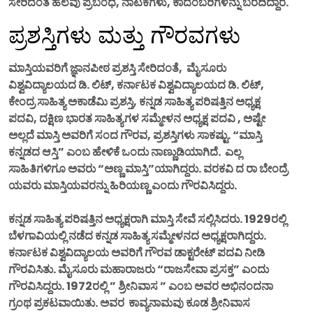
ಸೇರಿದಂತೆ ಹಲವು ಪ್ರಬಂಧ, ನಾಟಕಗಳು, ಕಾದಂಬರಿಗಳನ್ನು ಬರೆದಿದ್ದಾರೆ.
ಪ್ರಶಸ್ತಿಗಳು ಮತ್ತು ಗೌರವಗಳು
ಮಾಸ್ತಿಯವರಿಗೆ ಜ್ಞಾನಪೀಠ ಪ್ರಶಸ್ತಿ ಸೇರಿದಂತೆ, ಮೈಸೂರು
ವಿಶ್ವವಿದ್ಯಾಲಯದ ಡಿ. ಲಿಟ್, ಕರ್ನಾಟಕ ವಿಶ್ವವಿದ್ಯಾಲಯದ ಡಿ. ಲಿಟ್,
ಕೇಂದ್ರ ಸಾಹಿತ್ಯ ಅಕಾಡೆಮಿ ಪ್ರಶಸ್ತಿ, ಕನ್ನಡ ಸಾಹಿತ್ಯ ಪರಿಷತ್ತಿನ ಅಧ್ಯಕ್ಷ
ಪದವಿ, ದಕ್ಷಿಣ ಭಾರತ ಸಾಹಿತ್ಯಗಳ ಸಮ್ಮೇಳನ ಅಧ್ಯಕ್ಷ ಪದವಿ , ಅಷ್ಟೇ
ಅಲ್ಲದೆ ಮಾಸ್ತಿ ಅವರಿಗೆ ಸಂದ ಗೌರವ, ಪ್ರಶಸ್ತಿಗಳು ಸಾಕಷ್ಟು. “ಮಾಸ್ತಿ
ಕನ್ನಡದ ಆಸ್ತಿ” ಎಂಬ ಹೇಳಿಕೆ ಒಂದು ನಾಣ್ಣುಡಿಯಾಗಿದೆ. ಎಲ್ಲ
ಸಾಹಿತಿಗಳಿಗೂ ಅವರು “ಅಣ್ಣ ಮಾಸ್ತಿ”ಯಾಗಿದ್ದರು. ವರಕವಿ ದ ರಾ ಬೇಂದ್ರೆ
ಯವರು ಮಾಸ್ತಿಯವರನ್ನು ಹಿರಿಯಣ್ಣ ಎಂದು ಗೌರವಿಸಿದ್ದರು.
ಕನ್ನಡ ಸಾಹಿತ್ಯ ಪರಿಷತ್ತಿನ ಅಧ್ಯಕ್ಷರಾಗಿ ಮಾಸ್ತಿ ಸೇವೆ ಸಲ್ಲಿಸಿದರು. 1929ರಲ್ಲಿ
ಬೆಳಗಾವಿಯಲ್ಲಿ ನಡೆದ ಕನ್ನಡ ಸಾಹಿತ್ಯ ಸಮ್ಮೇಳನದ ಅಧ್ಯಕ್ಷರಾಗಿದ್ದರು.
ಕರ್ನಾಟಕ ವಿಶ್ವವಿದ್ಯಾಲಯ ಅವರಿಗೆ ಗೌರವ ಡಾಕ್ಟರೇಟ್ ಪದವಿ ನೀಡಿ
ಗೌರವಿಸಿತು. ಮೈಸೂರು ಮಹಾರಾಜರು “ರಾಜಸೇವಾ ಪ್ರಸಕ್ತ” ಎಂದು
ಗೌರವಿಸಿದ್ದರು. 1972ರಲ್ಲಿ ” ಶ್ರೀನಿವಾಸ ” ಎಂಬ ಅವರ ಅಭಿನಂದನಾ
ಗ್ರಂಥ ಪ್ರಕಟವಾಯಿತು. ಅವರ ಕಾವ್ಯನಾಮವು ಕೂಡ ಶ್ರೀನಿವಾಸ