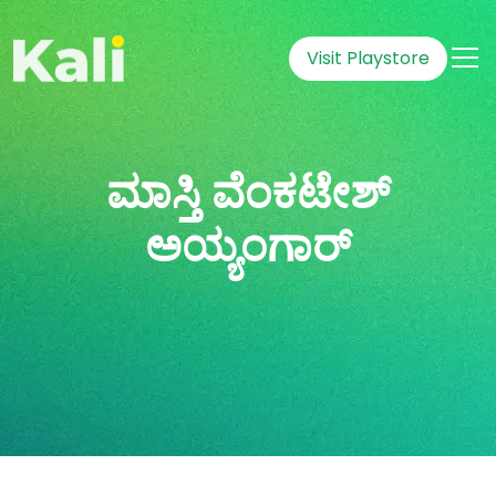
Visit Playstore
ಮಾಸ್ತಿ ವೆಂಕಟೇಶ್
ಅಯ್ಯಂಗಾರ್