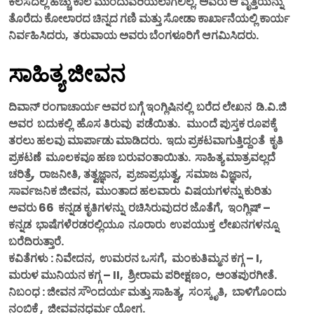
ಕೆಲಸದಲ್ಲಿ ಹೆಚ್ಚು ಕಾಲ ಮುಂದುವರಿಯಲಾಗಲಿಲ್ಲ. ಅವರು ಆ ವೃತ್ತಿಯನ್ನು
ತೊರೆದು ಕೋಲಾರದ ಚಿನ್ನದ ಗಣಿ ಮತ್ತು ಸೋಡಾ ಕಾರ್ಖಾನೆಯಲ್ಲಿ ಕಾರ್ಯ
ನಿರ್ವಹಿಸಿದರು, ತರುವಾಯ ಅವರು ಬೆಂಗಳೂರಿಗೆ ಆಗಮಿಸಿದರು.
ಸಾಹಿತ್ಯ ಜೀವನ
ದಿವಾನ್ ರಂಗಾಚಾರ್ಯ ಅವರ ಬಗ್ಗೆ ಇಂಗ್ಲಿಷಿನಲ್ಲಿ ಬರೆದ ಲೇಖನ ಡಿ.ವಿ.ಜಿ
ಅವರ ಬದುಕಲ್ಲಿ ಹೊಸ ತಿರುವು ಪಡೆಯಿತು. ಮುಂದೆ ಪುಸ್ತಕ ರೂಪಕ್ಕೆ
ತರಲು ಹಲವು ಮಾರ್ಪಾಡು ಮಾಡಿದರು. ಇದು ಪ್ರಕಟವಾಗುತ್ತಿದ್ದಂತೆ ಕೃತಿ
ಪ್ರಕಟಣೆ ಮೂಲಕವೂ ಹಣ ಬರುವಂತಾಯಿತು. ಸಾಹಿತ್ಯ ಮಾತ್ರವಲ್ಲದೆ
ಚರಿತ್ರೆ, ರಾಜನೀತಿ, ತತ್ವಜ್ಞಾನ, ಪ್ರಜಾಪ್ರಭುತ್ವ, ಸಮಾಜ ವಿಜ್ಞಾನ,
ಸಾರ್ವಜನಿಕ ಜೀವನ, ಮುಂತಾದ ಹಲವಾರು ವಿಷಯಗಳನ್ನು ಕುರಿತು
ಅವರು 66 ಕನ್ನಡ ಕೃತಿಗಳನ್ನು ರಚಿಸಿರುವುದರ ಜೊತೆಗೆ, ಇಂಗ್ಲಿಷ್ –
ಕನ್ನಡ ಭಾಷೆಗಳೆರಡರಲ್ಲಿಯೂ ನೂರಾರು ಉಪಯುಕ್ತ ಲೇಖನಗಳನ್ನೂ
ಬರೆದಿರುತ್ತಾರೆ.
ಕವಿತೆಗಳು : ನಿವೇದನ, ಉಮರನ ಒಸಗೆ, ಮಂಕುತಿಮ್ಮನ ಕಗ್ಗ – I,
ಮರುಳ ಮುನಿಯನ ಕಗ್ಗ – II, ಶ್ರೀರಾಮ ಪರೀಕ್ಷಣಂ, ಅ೦ತಪುರಗೀತೆ.
ನಿಬಂಧ : ಜೀವನ ಸೌಂದರ್ಯ ಮತ್ತು ಸಾಹಿತ್ಯ, ಸಂಸ್ಕೃತಿ, ಬಾಳಿಗೊಂದು
ನಂಬಿಕೆ ,
ಜೀವವನಧರ್ಮ ಯೋಗ.