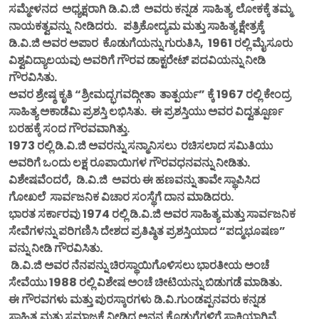
ಸಮ್ಮೇಳನದ ಅಧ್ಯಕ್ಷರಾಗಿ ಡಿ.ವಿ.ಜಿ ಅವರು ಕನ್ನಡ ಸಾಹಿತ್ಯ ಲೋಕಕ್ಕೆ ತಮ್ಮ
ನಾಯಕತ್ವವನ್ನು ನೀಡಿದರು. ಪತ್ರಿಕೋದ್ಯಮ ಮತ್ತು ಸಾಹಿತ್ಯ ಕ್ಷೇತ್ರಕ್ಕೆ
ಡಿ.ವಿ.ಜಿ ಅವರ ಅಪಾರ ಕೊಡುಗೆಯನ್ನು ಗುರುತಿಸಿ, 1961 ರಲ್ಲಿ ಮೈಸೂರು
ವಿಶ್ವವಿದ್ಯಾಲಯವು ಅವರಿಗೆ ಗೌರವ ಡಾಕ್ಟರೇಟ್ ಪದವಿಯನ್ನು ನೀಡಿ
ಗೌರವಿಸಿತು.
ಅವರ ಶ್ರೇಷ್ಠ ಕೃತಿ “ಶ್ರೀಮದ್ಭಗವದ್ಗೀತಾ ತಾತ್ಪರ್ಯ” ಕ್ಕೆ 1967 ರಲ್ಲಿ ಕೇಂದ್ರ
ಸಾಹಿತ್ಯ ಅಕಾಡೆಮಿ ಪ್ರಶಸ್ತಿ ಲಭಿಸಿತು. ಈ ಪ್ರಶಸ್ತಿಯು ಅವರ ವಿದ್ವತ್ಪೂರ್ಣ
ಬರಹಕ್ಕೆ ಸಂದ ಗೌರವವಾಗಿತ್ತು.
1973 ರಲ್ಲಿ ಡಿ.ವಿ.ಜಿ ಅವರನ್ನು ಸನ್ಮಾನಿಸಲು ರಚಿಸಲಾದ ಸಮಿತಿಯು
ಅವರಿಗೆ ಒಂದು ಲಕ್ಷ ರೂಪಾಯಿಗಳ ಗೌರವಧನವನ್ನು ನೀಡಿತು.
ವಿಶೇಷವೆಂದರೆ, ಡಿ.ವಿ.ಜಿ ಅವರು ಈ ಹಣವನ್ನು ತಾವೇ ಸ್ಥಾಪಿಸಿದ
ಗೋಖಲೆ ಸಾರ್ವಜನಿಕ ವಿಚಾರ ಸಂಸ್ಥೆಗೆ ದಾನ ಮಾಡಿದರು.
ಭಾರತ ಸರ್ಕಾರವು 1974 ರಲ್ಲಿ ಡಿ.ವಿ.ಜಿ ಅವರ ಸಾಹಿತ್ಯ ಮತ್ತು ಸಾರ್ವಜನಿಕ
ಸೇವೆಗಳನ್ನು ಪರಿಗಣಿಸಿ ದೇಶದ ಪ್ರತಿಷ್ಠಿತ ಪ್ರಶಸ್ತಿಯಾದ “ಪದ್ಮಭೂಷಣ”
ವನ್ನು ನೀಡಿ ಗೌರವಿಸಿತು.
ಡಿ.ವಿ.ಜಿ ಅವರ ನೆನಪನ್ನು ಚಿರಸ್ಥಾಯಿಗೊಳಿಸಲು ಭಾರತೀಯ ಅಂಚೆ
ಸೇವೆಯು 1988 ರಲ್ಲಿ ವಿಶೇಷ ಅಂಚೆ ಚೀಟಿಯನ್ನು ಬಿಡುಗಡೆ ಮಾಡಿತು.
ಈ ಗೌರವಗಳು ಮತ್ತು ಪುರಸ್ಕಾರಗಳು ಡಿ.ವಿ.ಗುಂಡಪ್ಪನವರು ಕನ್ನಡ
ಸಾಹಿತ್ಯ ಮತ್ತು ಸಮಾಜಕ್ಕೆ ನೀಡಿದ ಅನನ್ಯ ಕೊಡುಗೆಗಳಿಗೆ ಸಾಕ್ಷಿಯಾಗಿವೆ.