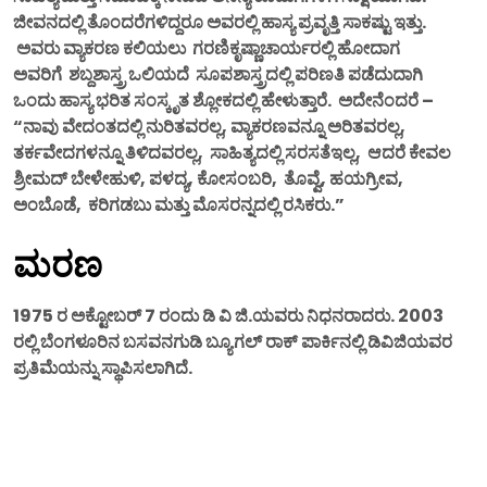
ಜೀವನದಲ್ಲಿ ತೊಂದರೆಗಳಿದ್ದರೂ ಅವರಲ್ಲಿ ಹಾಸ್ಯ ಪ್ರವೃತ್ತಿ ಸಾಕಷ್ಟು ಇತ್ತು.
ಅವರು ವ್ಯಾಕರಣ ಕಲಿಯಲು ಗರಣಿಕೃಷ್ಣಾಚಾರ್ಯರಲ್ಲಿ ಹೋದಾಗ
ಅವರಿಗೆ ಶಬ್ದಶಾಸ್ತ್ರ ಒಲಿಯದೆ ಸೂಪಶಾಸ್ತ್ರದಲ್ಲಿ ಪರಿಣತಿ ಪಡೆದುದಾಗಿ
ಒಂದು ಹಾಸ್ಯ ಭರಿತ ಸಂಸ್ಕೃತ ಶ್ಲೋಕದಲ್ಲಿ ಹೇಳುತ್ತಾರೆ. ಅದೇನೆಂದರೆ –
“ನಾವು ವೇದಂತದಲ್ಲಿ ನುರಿತವರಲ್ಲ, ವ್ಯಾಕರಣವನ್ನೂ ಅರಿತವರಲ್ಲ,
ತರ್ಕವೇದಗಳನ್ನೂ ತಿಳಿದವರಲ್ಲ, ಸಾಹಿತ್ಯದಲ್ಲಿ ಸರಸತೆಇಲ್ಲ, ಆದರೆ ಕೇವಲ
ಶ್ರೀಮದ್ ಬೇಳೇಹುಳಿ, ಪಳದ್ಯ, ಕೋಸಂಬರಿ, ತೊವ್ವೆ, ಹಯಗ್ರೀವ,
ಅಂಬೊಡೆ, ಕರಿಗಡಬು ಮತ್ತು ಮೊಸರನ್ನದಲ್ಲಿ ರಸಿಕರು.”
ಮರಣ
1975 ರ ಅಕ್ಟೋಬರ್ 7 ರಂದು ಡಿ ವಿ ಜಿ.ಯವರು ನಿಧನರಾದರು. 2003
ರಲ್ಲಿ ಬೆಂಗಳೂರಿನ ಬಸವನಗುಡಿ ಬ್ಯೂಗಲ್ ರಾಕ್ ಪಾರ್ಕಿನಲ್ಲಿ ಡಿವಿಜಿಯವರ
ಪ್ರತಿಮೆಯನ್ನು ಸ್ಥಾಪಿಸಲಾಗಿದೆ.