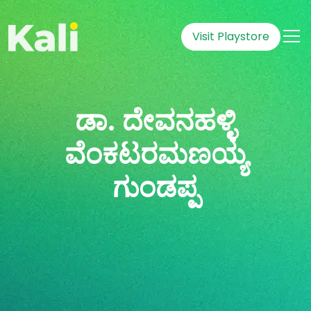
Visit Playstore
ಡಾ. ದೇವನಹಳ್ಳಿ
ವೆಂಕಟರಮಣಯ್ಯ
ಗುಂಡಪ್ಪ